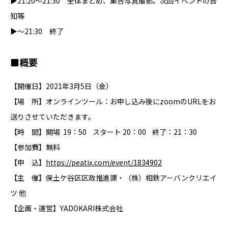
▶︎21:20〜21:30 全体まとめ、集合写真撮影。次回イベントの告
知等
▶︎〜21:30 終了
■概要
【開催日】2021年3月5日（金）
【場 所】オンラインツール：お申し込み後にzoomのURLをお
送りさせていただきます。
【時 間】開場 19：50 スタート 20：00 終了：21：30
【参加費】無料
【申 込】
https://peatix.com/event/1834902
【主 催】保土ケ谷区区政推進課・（株）相鉄アーバンクリエイ
ツ 他
【企画・運営】YADOKARI株式会社