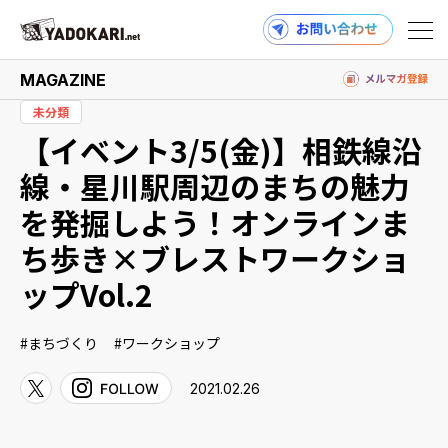
MAGAZINE
未分類
【イベント3/5(金)】相鉄線沿
商品検索
読みもの検索
線・星川駅周辺のまちの魅力
を発掘しよう！オンラインま
ち歩き×ブレストワークショ
PRODUCTS
ップVol.2
まちづくり
ワークショップ
MAGAZINE
2021.02.26