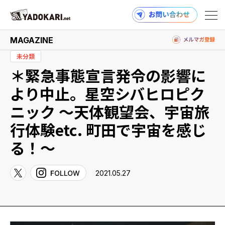
MAGAZINE
未分類
＊緊急事態宣言発令の影響に
商品検索
読みもの検索
より中止。星空シバヒロピク
ニック 〜天体観望会、宇宙旅
行体験etc. 町田で宇宙を感じ
PRODUCTS
る！〜
2021.05.27
MAGAZINE