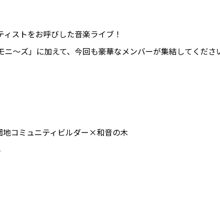
ティストをお呼びした音楽ライブ！
モニ〜ズ」に加えて、今回も豪華なメンバーが集結してくださ
 鶴川団地コミュニティビルダー×和音の木
ん