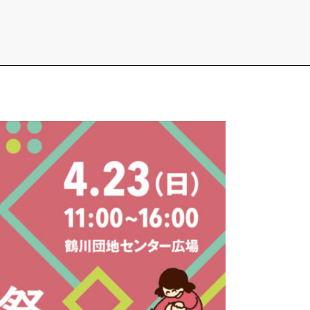
iful
会議
サイト