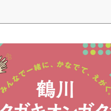
CORE SESSIONS
Life is Beaut
世界を変える、〇〇
未来暮らし方
︎タイニーハウス
︎用語集
イベント情報
YADOKARIの自由研究
︎FAQ
︎中古専門