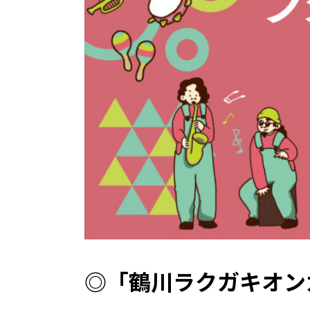
◎「鶴川ラクガキオン