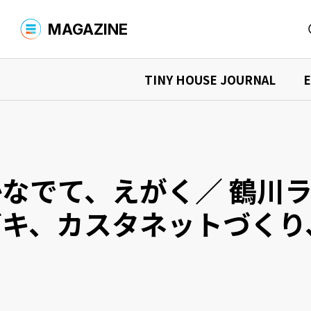
MAGAZINE
TINY HOUSE JOURNAL
E
MAGAZINE TOP
商品を探す
YADOKARIについて
商品検索
タイニーハウスを購入する
シャーシ
What is YADOKARI?
環境への取
TINY HOUSE JOURNAL
タイニーハウスを借りる
中古車を
ニュース
イベント情
タイニーハウスの“現在”を知る
なでて、えがく／ 鶴川ラ
デザイナーズ商品を購入する
オーナーインタビュー
購入マニュア
商品検索
読みもの検索
ガキ、カスタネットづくり
運営会社
お問い合わせ
プライバシーポリシー
タイニーハウス、最前線
活用事例を見る
事例検索
店舗での事例
宿泊施設
EXPLORING THE FUTURE
住まいでの事例
事務所で
未来探求
イベントでの事例