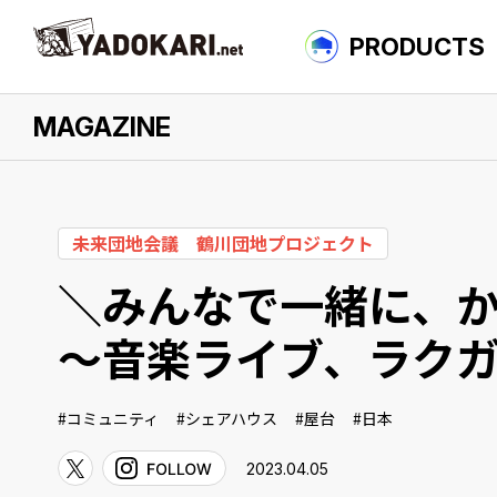
PRODUCTS
MAGAZINE
について
未来団地会議 鶴川団地プロジェクト
＼みんなで一緒に、か
〜音楽ライブ、ラク
コミュニティ
シェアハウス
屋台
日本
2023.04.05