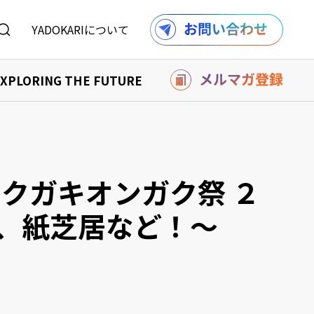
YADOKARIについて
XPLORING THE FUTURE
を購入する
り組み
購入する
報
記事一覧へ
クガキオンガク祭 ２
ル
、紙芝居など！〜
利用規約
採用情報
での事例
の事例
記事一覧へ