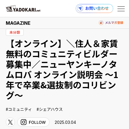
MAGAZINE
未分類
【オンライン】＼住人＆家賃
商品検索
読みもの検索
無料のコミュニティビルダー
募集中／ニューヤンキーノタ
ムロバ オンライン説明会 〜1
PRODUCTS
年で卒業&選抜制のコリビン
グ〜
MAGAZINE
コミュニティ
シェアハウス
2025.03.04