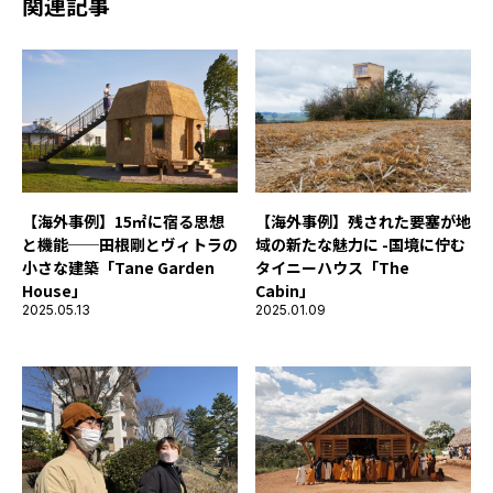
関連記事
【海外事例】15㎡に宿る思想
【海外事例】残された要塞が地
と機能──田根剛とヴィトラの
域の新たな魅力に -国境に佇む
小さな建築「Tane Garden
タイニーハウス「The
House」
Cabin」
2025.05.13
2025.01.09