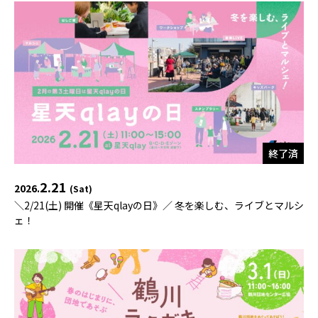
終了済
2.21
2026.
(Sat)
＼2/21(土) 開催《星天qlayの日》／ 冬を楽しむ、ライブとマルシ
ェ！