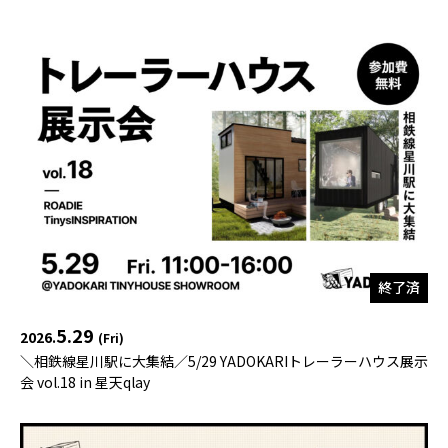
YADOKARI
について
終了済
5.29
2026.
(Fri)
＼相鉄線星川駅に大集結／5/29 YADOKARIトレーラーハウス展示
会 vol.18 in 星天qlay