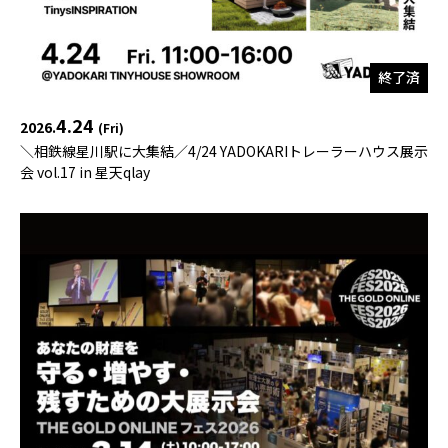
終了済
4.24
2026.
(Fri)
＼相鉄線星川駅に大集結／4/24 YADOKARIトレーラーハウス展示
会 vol.17 in 星天qlay