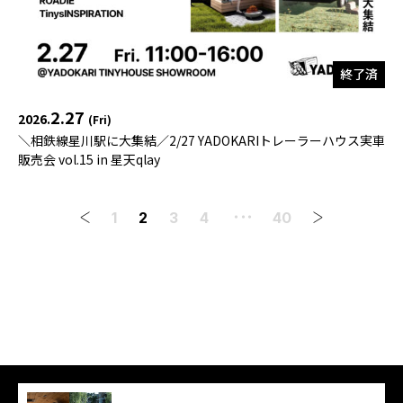
終了済
2.27
2026.
(Fri)
＼相鉄線星川駅に大集結／2/27 YADOKARIトレーラーハウス実車
販売会 vol.15 in 星天qlay
1
2
3
4
40
・・・