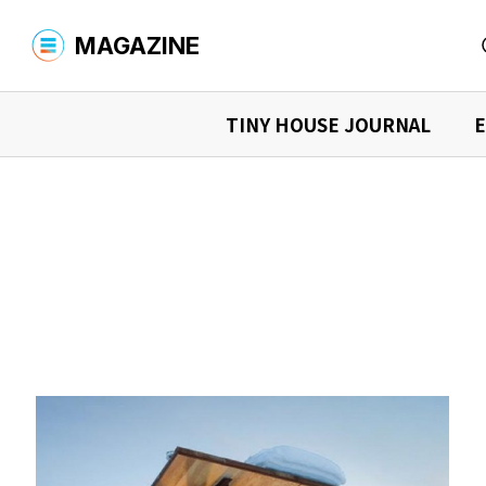
MAGAZINE
TINY HOUSE JOURNAL
E
MAGAZINE TOP
商品を探す
YADOKARIについて
商品検索
タイニーハウスを購入する
シャーシ
What is YADOKARI?
環境への取
TINY HOUSE JOURNAL
タイニーハウスを借りる
中古車を
ニュース
イベント情
タイニーハウスの“現在”を知る
デザイナーズ商品を購入する
オーナーインタビュー
購入マニュア
商品検索
読みもの検索
運営会社
お問い合わせ
プライバシーポリシー
タイニーハウス、最前線
活用事例を見る
事例検索
店舗での事例
宿泊施設
EXPLORING THE FUTURE
住まいでの事例
事務所で
未来探求
イベントでの事例