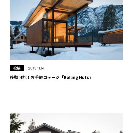
CORE SESSIONS
Life is Beaut
世界を変える、〇〇
未来暮らし方
︎タイニーハウス
︎用語集
イベント情報
YADOKARIの自由研究
︎FAQ
︎中古専門
投稿
2013.11.14
移動可能！お手軽コテージ「Rolling Huts」