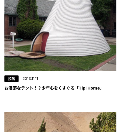
iful
会議
サイト
投稿
2013.11.11
お洒落なテント！？少年心をくすぐる「Tipi Home」