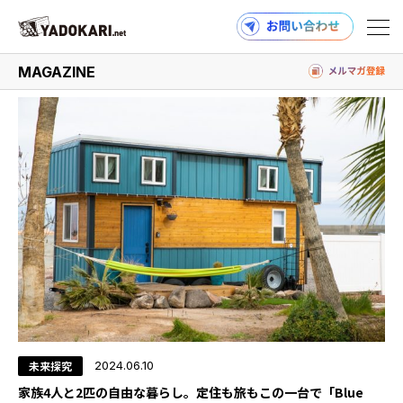
#ダウンサイジング
MAGAZINE
商品検索
読みもの検索
PRODUCTS
MAGAZINE
未来探究
2024.06.10
家族4人と2匹の自由な暮らし。定住も旅もこの一台で「Blue