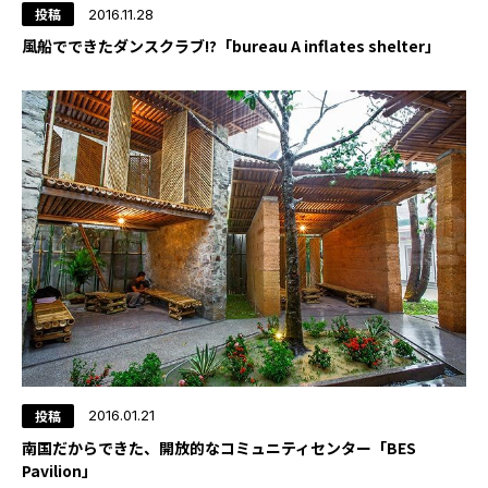
投稿
2016.11.28
YADOKARI
風船でできたダンスクラブ!?「bureau A inflates shelter」
について
投稿
2016.01.21
南国だからできた、開放的なコミュニティセンター「BES
Pavilion」