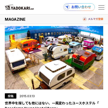
#ユースホステル
MAGAZINE
商品検索
読みもの検索
PRODUCTS
MAGAZINE
投稿
2015.03.13
世界中を探しても他にはない、一風変わったユースホステル「