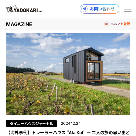
#旅好き
MAGAZINE
商品検索
読みもの検索
PRODUCTS
MAGAZINE
タイニーハウスジャーナル
2024.12.24
【海外事例】トレーラーハウス “Ala Köl” — 二人の旅の思い出と