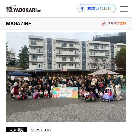
#鶴川団地かどで祭
MAGAZINE
商品検索
読みもの検索
PRODUCTS
MAGAZINE
未来探究
2025.08.07