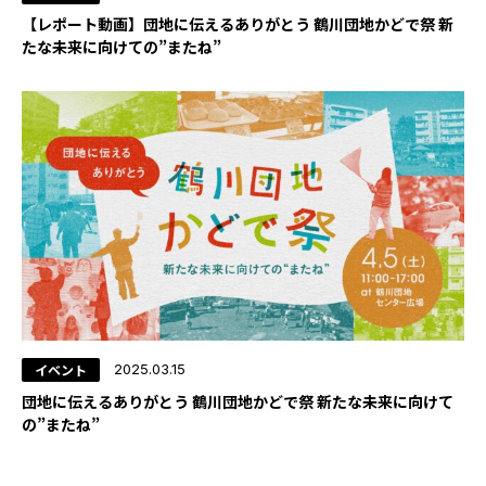
【レポート動画】団地に伝えるありがとう 鶴川団地かどで祭 新
YADOKARI
たな未来に向けての”またね”
について
イベント
2025.03.15
団地に伝えるありがとう 鶴川団地かどで祭 新たな未来に向けて
の”またね”