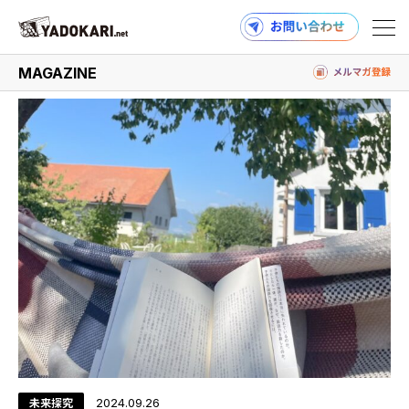
#workaway
MAGAZINE
商品検索
読みもの検索
PRODUCTS
MAGAZINE
未来探究
2024.09.26