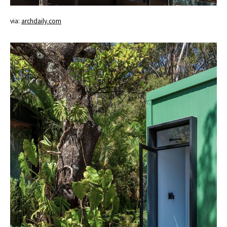
via:
archdaily.com