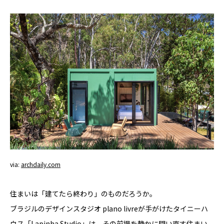
YADOKARI
について
via:
archdaily.com
住まいは「建てたら終わり」のものだろうか。
ブラジルのデザインスタジオ plano livreが手がけたタイニーハ
ウス「Lapinha Studio」は、その前提を静かに問い直す住まい