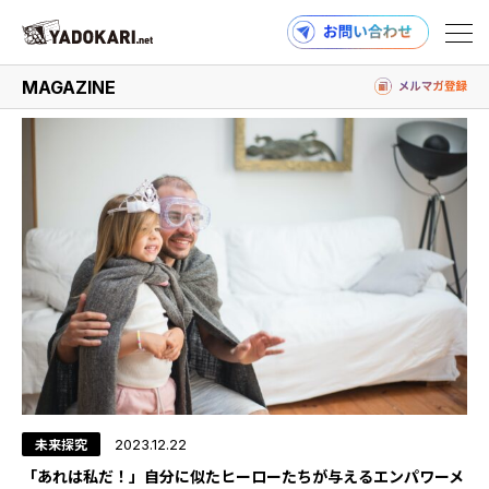
#エンパワーメント
MAGAZINE
商品検索
読みもの検索
PRODUCTS
MAGAZINE
未来探究
2023.12.22
「あれは私だ！」自分に似たヒーローたちが与えるエンパワーメ