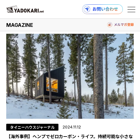
#リジェネラティブ
MAGAZINE
商品検索
読みもの検索
PRODUCTS
MAGAZINE
タイニーハウスジャーナル
2024.11.12
【海外事例】ヘンプでゼロカーボン・ライフ。持続可能な小さな