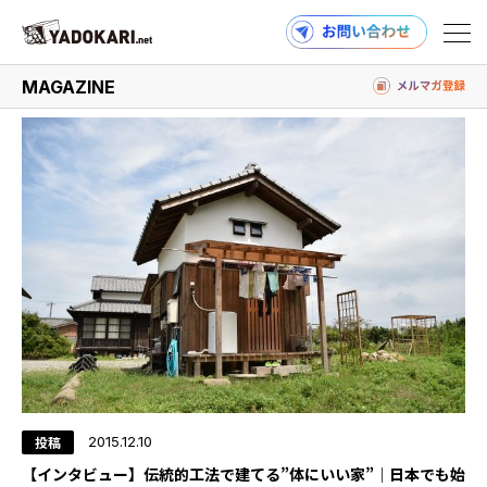
#伝統
MAGAZINE
商品検索
読みもの検索
PRODUCTS
MAGAZINE
投稿
2015.12.10
【インタビュー】伝統的工法で建てる”体にいい家”｜日本でも始