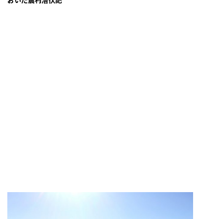
おいた農村潜伏記
iful
会議
サイト