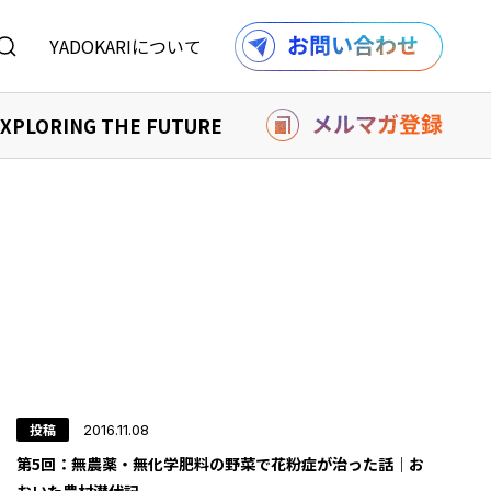
YADOKARIについて
XPLORING THE FUTURE
を購入する
り組み
購入する
報
記事一覧へ
ル
利用規約
採用情報
での事例
投稿
2016.11.08
の事例
記事一覧へ
第5回：無農薬・無化学肥料の野菜で花粉症が治った話｜お