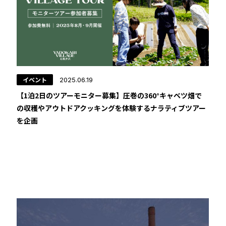
CORE SESSIONS
Life is Beaut
世界を変える、〇〇
未来暮らし方
︎タイニーハウス
︎用語集
イベント情報
YADOKARIの自由研究
︎FAQ
︎中古専門
イベント
2025.06.19
【1泊2日のツアーモニター募集】圧巻の360°キャベツ畑で
の収穫やアウトドアクッキングを体験するナラティブツアー
を企画