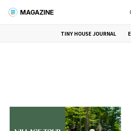
MAGAZINE
TINY HOUSE JOURNAL
E
MAGAZINE TOP
商品を探す
YADOKARIについて
商品検索
タイニーハウスを購入する
シャーシ
What is YADOKARI?
環境への取
TINY HOUSE JOURNAL
タイニーハウスを借りる
中古車を
ニュース
イベント情
タイニーハウスの“現在”を知る
デザイナーズ商品を購入する
オーナーインタビュー
購入マニュア
商品検索
読みもの検索
運営会社
お問い合わせ
プライバシーポリシー
タイニーハウス、最前線
活用事例を見る
事例検索
店舗での事例
宿泊施設
EXPLORING THE FUTURE
住まいでの事例
事務所で
未来探求
イベントでの事例