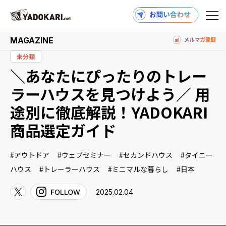
MAGAZINE
未分類
＼あなたにぴったりのトレー
商品検索
読みもの検索
ラーハウスを見つけよう／ 用
途別に徹底解説！YADOKARI
商品選定ガイド
PRODUCTS
アウトドア
ウェブセミナー
セカンドハウス
タイニー
ハウス
トレーラーハウス
ミニマルな暮らし
日本
MAGAZINE
2025.02.04