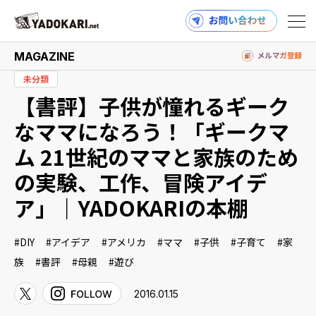
MAGAZINE
未分類
【書評】子供が憧れるギーク
商品検索
読みもの検索
なママになろう！「ギークマ
ム 21世紀のママと家族のため
の実験、工作、冒険アイデ
PRODUCTS
ア」｜YADOKARIの本棚
DIY
アイデア
アメリカ
ママ
子供
子育て
家
MAGAZINE
族
書評
母親
遊び
2016.01.15