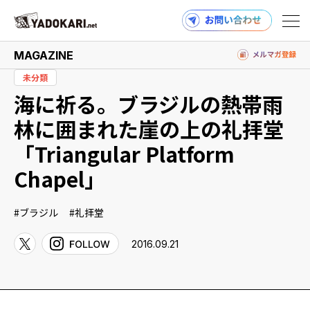
MAGAZINE
未分類
海に祈る。ブラジルの熱帯雨
商品検索
読みもの検索
林に囲まれた崖の上の礼拝堂
「Triangular Platform
Chapel」
PRODUCTS
ブラジル
礼拝堂
2016.09.21
MAGAZINE