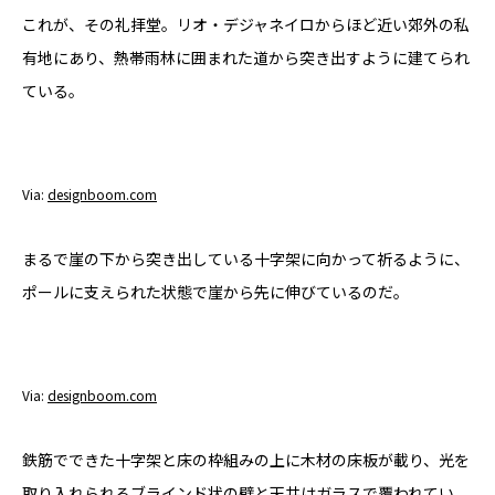
これが、その礼拝堂。リオ・デジャネイロからほど近い郊外の私
有地にあり、熱帯雨林に囲まれた道から突き出すように建てられ
ている。
Via:
designboom.com
まるで崖の下から突き出している十字架に向かって祈るように、
ポールに支えられた状態で崖から先に伸びているのだ。
Via:
designboom.com
鉄筋でできた十字架と床の枠組みの上に木材の床板が載り、光を
取り入れられるブラインド状の壁と天井はガラスで覆われてい