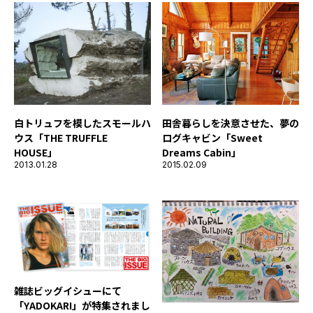
白トリュフを模したスモールハ
田舎暮らしを決意させた、夢の
ウス「THE TRUFFLE
ログキャビン「Sweet
HOUSE」
Dreams Cabin」
2013.01.28
2015.02.09
雑誌ビッグイシューにて
「YADOKARI」が特集されまし