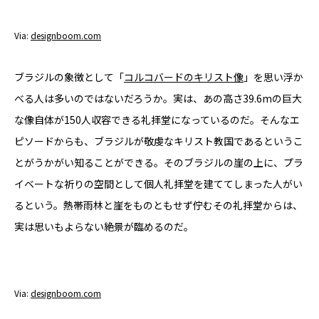
YADOKARI
について
Via:
designboom.com
ブラジルの象徴として「
コルコバードのキリスト像
」を思い浮か
べる人は多いのではないだろうか。実は、あの高さ39.6mの巨大
な像自体が150人収容できる礼拝堂になっているのだ。そんなエ
ピソードからも、ブラジルが敬虔なキリスト教国であるというこ
とがうかがい知ることができる。そのブラジルの崖の上に、プラ
イベートな祈りの空間として個人礼拝堂を建ててしまった人がい
るという。熱帯雨林と崖をものともせず佇むその礼拝堂からは、
実は思いもよらない絶景が臨めるのだ。
Via:
designboom.com