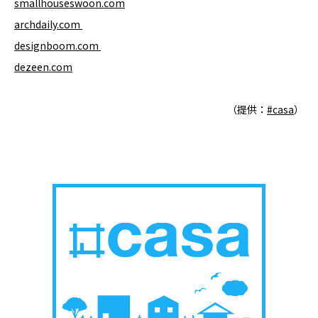
smallhouseswoon.com
archdaily.com
designboom.com
dezeen.com
（提供：
#casa
）