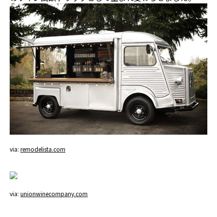
via:
remodelista.com
via:
unionwinecompany.com