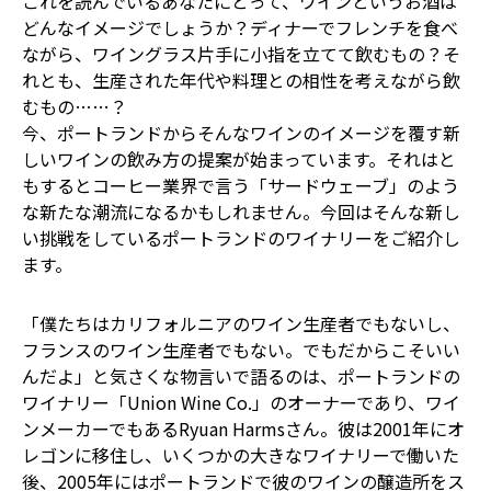
これを読んでいるあなたにとって、ワインというお酒は
どんなイメージでしょうか？ディナーでフレンチを食べ
YADOKARI
について
ながら、ワイングラス片手に小指を立てて飲むもの？そ
れとも、生産された年代や料理との相性を考えながら飲
むもの……？
今、ポートランドからそんなワインのイメージを覆す新
しいワインの飲み方の提案が始まっています。それはと
もするとコーヒー業界で言う「サードウェーブ」のよう
な新たな潮流になるかもしれません。今回はそんな新し
い挑戦をしているポートランドのワイナリーをご紹介し
ます。
「僕たちはカリフォルニアのワイン生産者でもないし、
フランスのワイン生産者でもない。でもだからこそいい
んだよ」と気さくな物言いで語るのは、ポートランドの
ワイナリー「Union Wine Co.」のオーナーであり、ワイ
ンメーカーでもあるRyuan Harmsさん。彼は2001年にオ
レゴンに移住し、いくつかの大きなワイナリーで働いた
後、2005年にはポートランドで彼のワインの醸造所をス