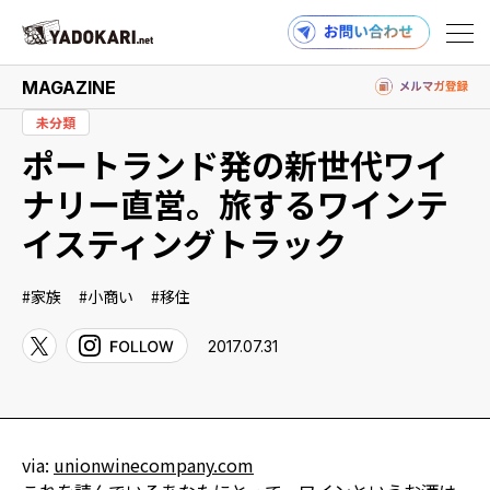
MAGAZINE
未分類
ポートランド発の新世代ワイ
商品検索
読みもの検索
ナリー直営。旅するワインテ
イスティングトラック
PRODUCTS
家族
小商い
移住
2017.07.31
MAGAZINE
via:
unionwinecompany.com