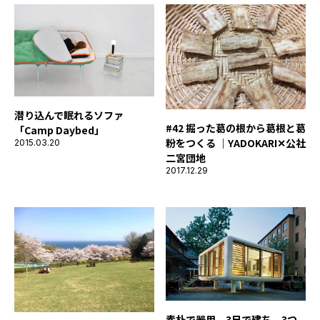
潜り込んで眠れるソファ
#42 掘った葛の根から葛根と葛
「Camp Daybed」
粉をつくる ｜YADOKARI✕公社
2015.03.20
二宮団地
2017.12.29
素朴で器用、3日で建ち、3つ