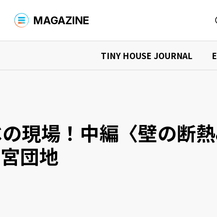
MAGAZINE
TINY HOUSE JOURNAL
E
MAGAZINE TOP
商品を探す
YADOKARIについて
商品検索
タイニーハウスを購入する
シャーシ
What is YADOKARI?
環境への取
TINY HOUSE JOURNAL
タイニーハウスを借りる
中古車を
ニュース
イベント情
タイニーハウスの“現在”を知る
ノベの現場！中編〈壁の断
デザイナーズ商品を購入する
オーナーインタビュー
購入マニュア
商品検索
読みもの検索
二宮団地
運営会社
お問い合わせ
プライバシーポリシー
タイニーハウス、最前線
活用事例を見る
事例検索
店舗での事例
宿泊施設
EXPLORING THE FUTURE
住まいでの事例
事務所で
未来探求
イベントでの事例