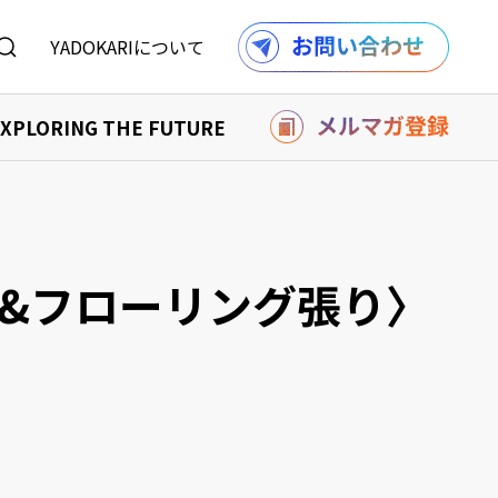
YADOKARIについて
XPLORING THE FUTURE
を購入する
り組み
購入する
報
記事一覧へ
熱&フローリング張り〉
ル
利用規約
採用情報
での事例
の事例
記事一覧へ