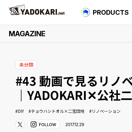
PRODUCTS
MAGAZINE
について
未分類
#43 動画で見るリ
｜YADOKARI✕公社
DIY
チョウハシトオル×二宮団地
リノベーション
2017.12.29