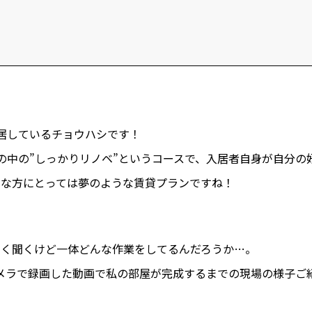
CORE SESSIONS
Life is Beaut
世界を変える、〇〇
未来暮らし方
︎タイニーハウス
︎用語集
イベント情報
YADOKARIの自由研究
︎FAQ
︎中古専門
居しているチョウハシです！
の中の”しっかりリノベ”というコースで、入居者自身が自分の
きな方にとっては夢のような賃貸プランですね！
よく聞くけど一体どんな作業をしてるんだろうか…。
メラで録画した動画で私の部屋が完成するまでの現場の様子ご