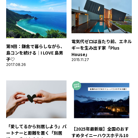
電気代ゼロは当たり前、エネル
第9回：鎌倉で暮らしながら、
ギーを生み出す家「Plus
島コンを続ける｜I LOVE 島男
House」
子♡
2015.11.27
2017.08.26
「愛してるから別居しよう」パ
【2025年最新版】全国のおす
ートナーと距離を置く「別居
すめタイニーハウスホテル10