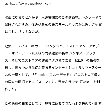
via:
https://www.designboom.com
YADOKARI
について
水面にゆらりと浮かぶ、木造密閉式のこの建築物。トムソーヤの
冒険さながらの、住み込み式の筏スモールハウスかと思いきや実
はこれ、サウナなのだ。
建築アーティストの サミ・ リンタラと、エストニアン・アカデミ
ー・オブ・アート (EAA) の内装建築科長の ハンネス・プラク
ス、そしてエストニアの建築スタジオである「b210」の指導を
通し、世界中から生徒が集まるインターナショナルサマースクー
ルの一環として、「Flooded (フルーデッド)」がエストニア最大
の国立公園沼である「スーマ」に、浮かぶサウナ『 Vala 」を制
作した。
この名前の由来としては「屋根に落ちてきた雨水を集めて利用す