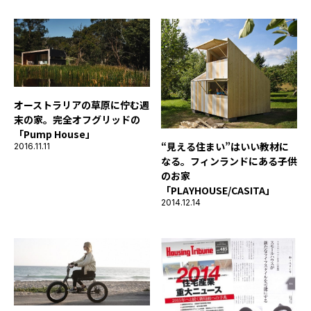
オーストラリアの草原に佇む週
末の家。完全オフグリッドの
「Pump House」
“見える住まい”はいい教材に
2016.11.11
なる。フィンランドにある子供
のお家
「PLAYHOUSE/CASITA」
2014.12.14