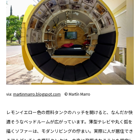
YADOKARI
について
via:
martinmarro.blogspot.com
© Martín Marro
レモンイエロー色の燃料タンクのハッチを開けると、なんだか快
適そうなベッドルームが広がっています。薄型テレビや丸く弧を
描くソファーは、モダンリビングの佇まい。実際に人が居住でき