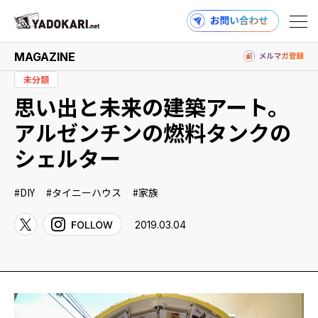
MAGAZINE
未分類
思い出と未来の建築アート。
商品検索
読みもの検索
アルゼンチンの燃料タンクの
シェルター
PRODUCTS
DIY
タイニーハウス
家族
2019.03.04
MAGAZINE