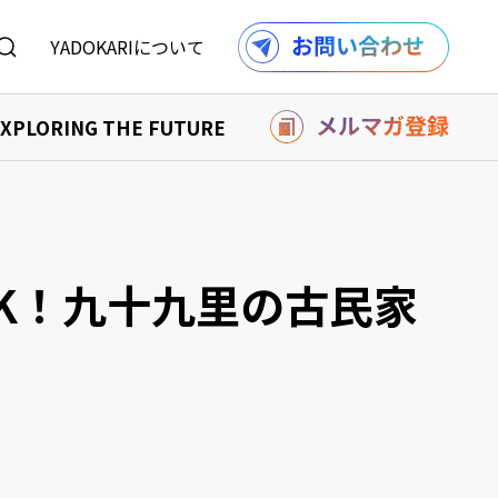
YADOKARIについて
XPLORING THE FUTURE
を購入する
り組み
購入する
報
記事一覧へ
DK！九十九里の古民家
ル
利用規約
採用情報
での事例
の事例
記事一覧へ