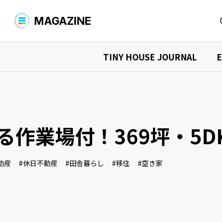
MAGAZINE
TINY HOUSE JOURNAL
E
MAGAZINE TOP
商品を探す
YADOKARIについて
商品検索
タイニーハウスを購入する
シャーシ
What is YADOKARI?
環境への取
TINY HOUSE JOURNAL
タイニーハウスを借りる
中古車を
ニュース
イベント情
タイニーハウスの“現在”を知る
る作業場付！369坪・5
デザイナーズ商品を購入する
オーナーインタビュー
購入マニュア
商品検索
読みもの検索
運営会社
お問い合わせ
プライバシーポリシー
タイニーハウス、最前線
活用事例を見る
動産
休日不動産
田舎暮らし
移住
空き家
事例検索
店舗での事例
宿泊施設
EXPLORING THE FUTURE
住まいでの事例
事務所で
未来探求
イベントでの事例