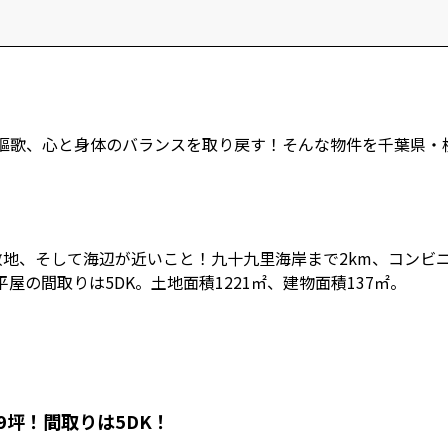
CORE SESSIONS
Life is Beaut
世界を変える、〇〇
未来暮らし方
︎タイニーハウス
︎用語集
イベント情報
YADOKARIの自由研究
︎FAQ
︎中古専門
謳歌、心と身体のバランスを取り戻す！そんな物件を千葉県・
敷地、そして海辺が近いこと！九十九里海岸まで2km、コンビ
の間取りは5DK。土地面積1221㎡、建物面積137㎡。
9坪！間取りは5DK！