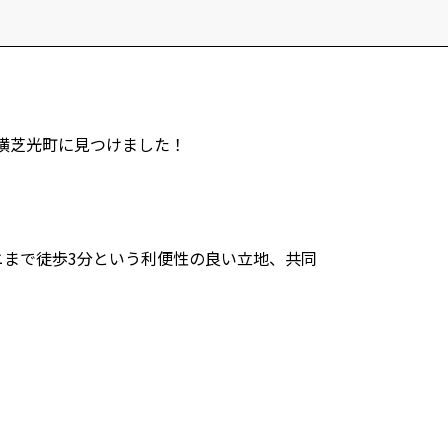
iful
会議
サイト
横芝光町に見つけました！
ニまで徒歩3分という利便性の良い立地、共同