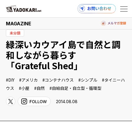
MAGAZINE
未分類
緑深いカウアイ島で自然と調
商品検索
読みもの検索
和しながら暮らす
「Grateful Shed」
PRODUCTS
DIY
アメリカ
コンテナハウス
シンプル
タイニーハ
ウス
小屋
自然
自給自足・自立型・循環型
2014.08.08
MAGAZINE