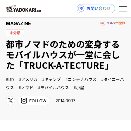
MAGAZINE
未分類
都市ノマドのための変身する
商品検索
読みもの検索
モバイルハウスが一堂に会し
た「TRUCK-A-TECTURE」
PRODUCTS
DIY
アメリカ
キャンプ
コンテナハウス
タイニーハ
ウス
ノマド
モバイルハウス
小屋
2014.09.17
MAGAZINE