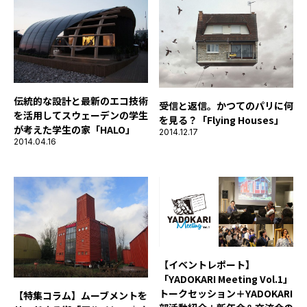
伝統的な設計と最新のエコ技術
受信と返信。かつてのパリに何
を活用してスウェーデンの学生
を見る？「Flying Houses」
が考えた学生の家「HALO」
2014.12.17
2014.04.16
【イベントレポート】
「YADOKARI Meeting Vol.1」
トークセッション＋YADOKARI
【特集コラム】ムーブメントを