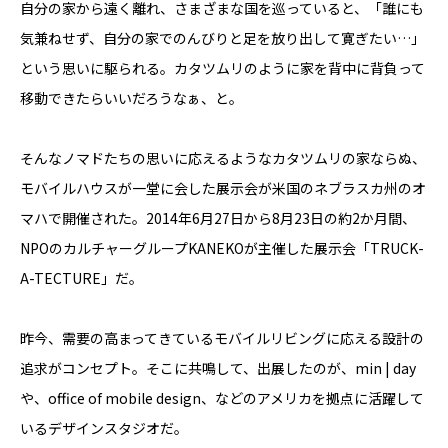
自分の家から遠く離れ、さまざまな国を巡っていると、「誰にも
YADOKARI
気兼ねせず、自分の家でのんびりと足を放り出して寛ぎたい…」
について
という思いに駆られる。カタツムリのように家を背中に背負って
移動できたらいいだろうなぁ、と。
そんなノマドたちの思いに応えるようなカタツムリの家ならぬ、
モバイルハウスが一堂に会した展示会が米国のネブラスカ州のオ
マハで開催された。2014年6月27日から8月23日の約2か月間、
NPOのカルチャーグループKANEKOが主催した展示会「TRUCK-
A-TECTURE」だ。
昨今、需要の高まってきているモバイルリビングに応える設計の
追求がコンセプト。そこに共鳴して、出展したのが、min | day
や、office of mobile design、などのアメリカを拠点に活躍して
いるデザインスタジオだ。