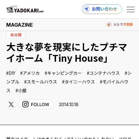
MAGAZINE
未分類
大きな夢を現実にしたプチマ
商品検索
読みもの検索
イホーム「Tiny House」
DIY
アメリカ
キャンピングカー
コンテナハウス
シ
PRODUCTS
ンプル
スモールハウス
タイニーハウス
モバイルハウ
ス
小屋
2014.10.16
MAGAZINE