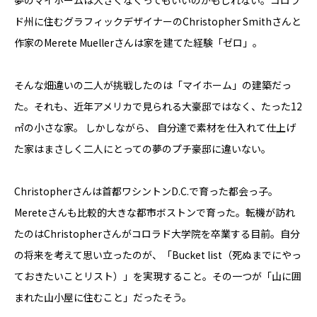
夢のマイホームは大きくなくってもいいのかもしれない。コロラ
YADOKARI
ド州に住むグラフィックデザイナーのChristopher Smithさんと
について
作家のMerete Muellerさんは家を建てた経験「ゼロ」。
そんな畑違いの二人が挑戦したのは「マイホーム」の建築だっ
た。それも、近年アメリカで見られる大豪邸ではなく、たった12
㎡の小さな家。 しかしながら、 自分達で素材を仕入れて仕上げ
た家はまさしく二人にとっての夢のプチ豪邸に違いない。
Christopherさんは首都ワシントンD.C.で育った都会っ子。
Mereteさんも比較的大きな都市ボストンで育った。転機が訪れ
たのはChristopherさんがコロラド大学院を卒業する目前。自分
の将来を考えて思い立ったのが、「Bucket list（死ぬまでにやっ
ておきたいことリスト）」を実現すること。その一つが「山に囲
まれた山小屋に住むこと」だったそう。