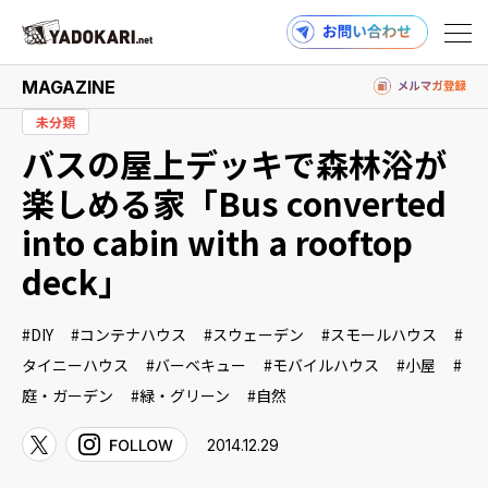
MAGAZINE
未分類
バスの屋上デッキで森林浴が
商品検索
読みもの検索
楽しめる家「Bus converted
into cabin with a rooftop
deck」
PRODUCTS
DIY
コンテナハウス
スウェーデン
スモールハウス
タイニーハウス
バーベキュー
モバイルハウス
小屋
MAGAZINE
庭・ガーデン
緑・グリーン
自然
2014.12.29