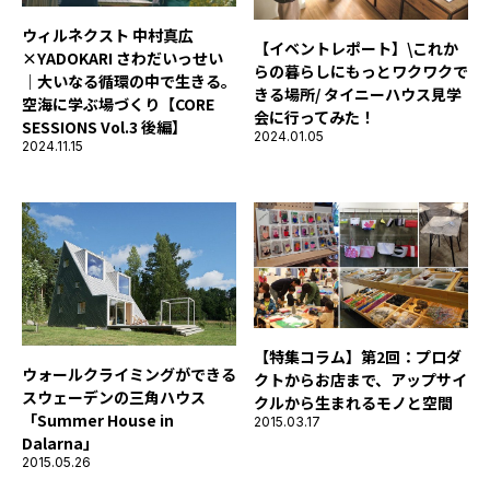
ウィルネクスト 中村真広
【イベントレポート】\これか
×YADOKARI さわだいっせい
らの暮らしにもっとワクワクで
｜大いなる循環の中で生きる。
きる場所/ タイニーハウス見学
空海に学ぶ場づくり【CORE
会に行ってみた！
SESSIONS Vol.3 後編】
2024.01.05
2024.11.15
【特集コラム】第2回：プロダ
ウォールクライミングができる
クトからお店まで、アップサイ
スウェーデンの三角ハウス
クルから生まれるモノと空間
「Summer House in
2015.03.17
Dalarna」
2015.05.26