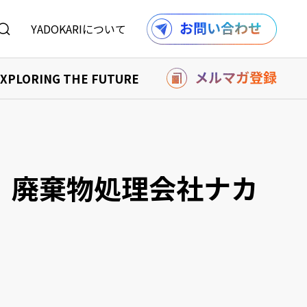
YADOKARIについて
XPLORING THE FUTURE
を購入する
り組み
購入する
報
記事一覧へ
！廃棄物処理会社ナカ
ル
利用規約
採用情報
での事例
の事例
記事一覧へ