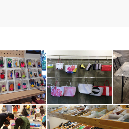
CORE SESSIONS
Life is Beaut
世界を変える、〇〇
未来暮らし方
︎タイニーハウス
︎用語集
イベント情報
YADOKARIの自由研究
︎FAQ
︎中古専門