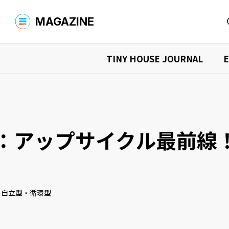
MAGAZINE
TINY HOUSE JOURNAL
E
MAGAZINE TOP
商品を探す
YADOKARIについて
商品検索
タイニーハウスを購入する
シャーシ
What is YADOKARI?
環境への取
TINY HOUSE JOURNAL
タイニーハウスを借りる
中古車を
ニュース
イベント情
タイニーハウスの“現在”を知る
：アップサイクル最前線
デザイナーズ商品を購入する
オーナーインタビュー
購入マニュア
商品検索
読みもの検索
運営会社
お問い合わせ
プライバシーポリシー
タイニーハウス、最前線
活用事例を見る
事例検索
・自立型・循環型
店舗での事例
宿泊施設
EXPLORING THE FUTURE
住まいでの事例
事務所で
未来探求
イベントでの事例