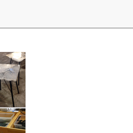
iful
会議
サイト