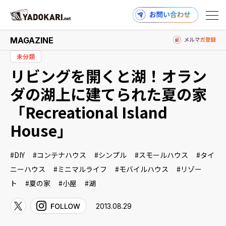
MAGAZINE
未分類
リビングを開くと湖！オラン
商品検索
読みもの検索
ダの湖上に建てられた夏の家
「Recreational Island
House」
PRODUCTS
DIY
コンテナハウス
シンプル
スモールハウス
タイ
ニーハウス
ミニマルライフ
モバイルハウス
リゾー
MAGAZINE
ト
夏の家
小屋
湖
2013.08.29