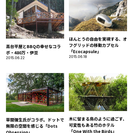
ほんとうの自由を実現する、オ
フグリッドの移動カプセル
高台平屋とBBQの幸せなコラ
「Ecocapsule」
ボ・480万・伊豆
2015.06.18
2015.06.22
木に留まる鳥のように過ごす、
草間彌生氏がコラボ。ドットで
可変性もある竹のホテル
無限の空間を感じる「Dots
「One With the Birds」
Obsession」