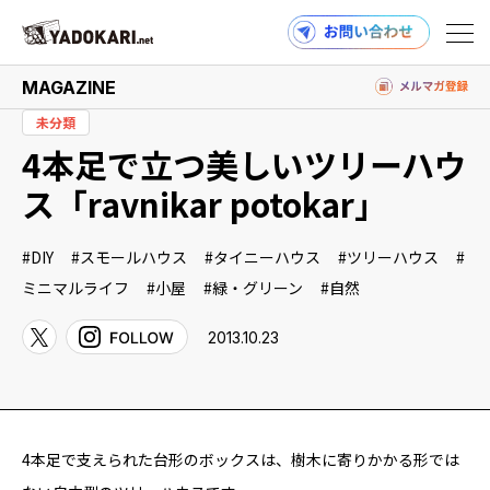
MAGAZINE
未分類
4本足で立つ美しいツリーハウ
商品検索
読みもの検索
ス「ravnikar potokar」
DIY
スモールハウス
タイニーハウス
ツリーハウス
PRODUCTS
ミニマルライフ
小屋
緑・グリーン
自然
2013.10.23
MAGAZINE
4本足で支えられた台形のボックスは、樹木に寄りかかる形では