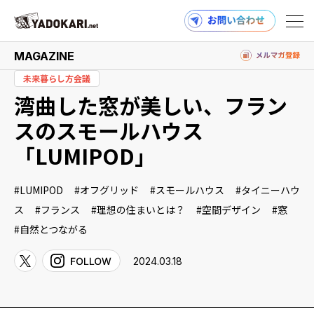
MAGAZINE
未来暮らし方会議
湾曲した窓が美しい、フラン
商品検索
読みもの検索
スのスモールハウス
「LUMIPOD」
PRODUCTS
LUMIPOD
オフグリッド
スモールハウス
タイニーハウ
ス
フランス
理想の住まいとは？
空間デザイン
窓
自然とつながる
MAGAZINE
2024.03.18