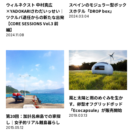
ウィルネクスト 中村真広
スペインのモジュラー型ボック
×YADOKARIさわだいっせい｜
スホテル「DROP box」
2024.03.04
ツクルバ退任からの新たな出発
【CORE SESSIONS Vol.3 前
編】
2024.11.08
風と太陽と雨のめぐみを生か
す。卵型オフグリッドポッド
「Ecocapsule」が販売開始
第20回：加計呂麻島での家探
2019.03.13
し｜女子的リアル離島暮らし
2015.05.12