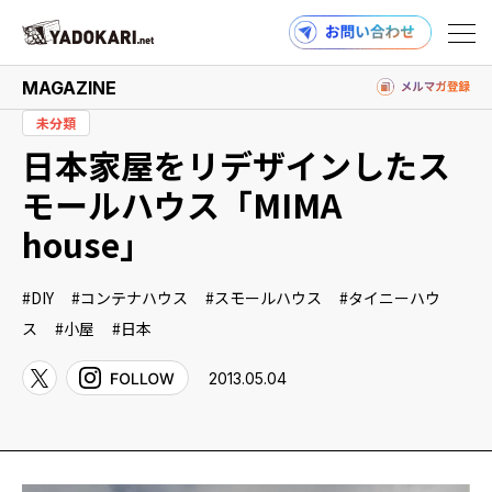
MAGAZINE
未分類
日本家屋をリデザインしたス
商品検索
読みもの検索
モールハウス「MIMA
house」
PRODUCTS
DIY
コンテナハウス
スモールハウス
タイニーハウ
ス
小屋
日本
2013.05.04
MAGAZINE