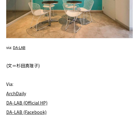
via:
DA-LAB
(文＝杉田真理子)
Via:
ArchDaily
DA-LAB (Official HP)
DA-LAB (Facebook)