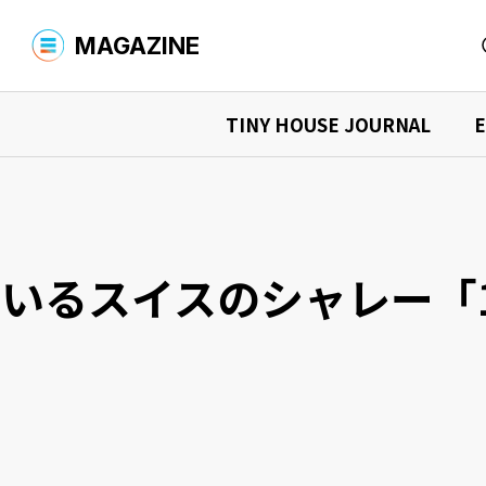
MAGAZINE
TINY HOUSE JOURNAL
E
MAGAZINE TOP
商品を探す
YADOKARIについて
商品検索
タイニーハウスを購入する
シャーシ
What is YADOKARI?
環境への取
TINY HOUSE JOURNAL
タイニーハウスを借りる
中古車を
ニュース
イベント情
タイニーハウスの“現在”を知る
スイスのシャレー「1960s
デザイナーズ商品を購入する
オーナーインタビュー
購入マニュア
商品検索
読みもの検索
運営会社
お問い合わせ
プライバシーポリシー
タイニーハウス、最前線
活用事例を見る
事例検索
店舗での事例
宿泊施設
EXPLORING THE FUTURE
住まいでの事例
事務所で
未来探求
イベントでの事例