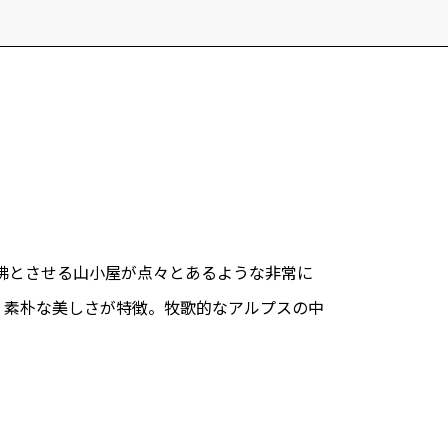
iful
会議
サイト
彿とさせる山小屋が点々とあるような非常に
し、素朴な美しさが特徴。牧歌的なアルプスの中