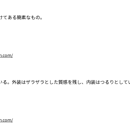
けてある簡素なもの。
m.com/
いる。外装はザラザラとした質感を残し、内装はつるりとして
m.com/