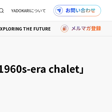
YADOKARIについて
XPLORING THE FUTURE
を購入する
り組み
購入する
報
記事一覧へ
-era chalet」
ル
利用規約
採用情報
での事例
の事例
記事一覧へ