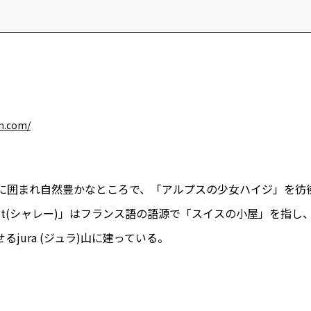
CORE SESSIONS
Life is Beaut
世界を変える、〇〇
未来暮らし方
︎タイニーハウス
︎用語集
イベント情報
YADOKARIの自由研究
︎FAQ
︎中古専門
m.com/
に囲まれ自然豊かなところで、「アルプスの少女ハイジ」を彷
let(シャレー)」はフランス語の語源で「スイスの小屋」を指
jura (ジュラ)山に建っている。