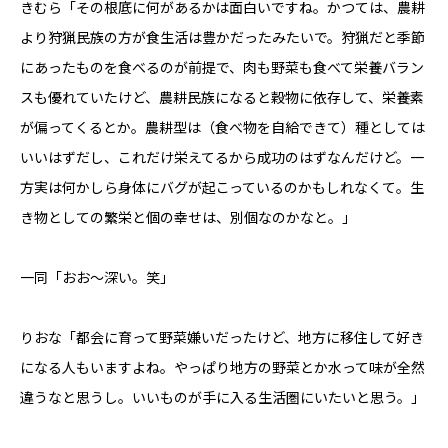
きむら「その根底に何があるかは面白いですね。かつては、農耕
より狩猟民族の方が食生活は豊かだったみたいで。狩猟だと季節
にあったものを食べるのが前提で、肉も野菜も食べて栄養バラン
スも優れていたけど、農耕民族になると穀物に依存して、栄養素
が偏ってくるとか。農耕型は（食べ物を自給できて）種としては
いいはずだし、これだけ栄えてるから成功のはずなんだけど。一
方実は何かしら身体にバグが起こっているのかもしれなくて。生
き物としての繁栄と個の幸せは、別個なのかなと。」
一同「おお〜深い。笑」
りおな「都会に育って野菜嫌いだったけど、地方に移住して好き
になる人もいますよね。やっぱり地方の野菜とか水って味が全然
違うなと思うし。いいものが手に入る生活圏にいたいと思う。」