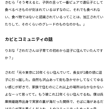
きむら「そう考えると、子供の舌って一番ピュアで遺伝子として
食べるべきものが刻まれているはずなのに、それでも食べれな
い、食べ物ではないと認識されているってことは、加工されてい
たりして、そのくらいのグレードのものなのかも。」
カビとコミュニティの話
りおな「さわださんは子育ての初めから逗子に住んでいたんです
か？」
さわだ「元々東京に10年くらい住んでいて、長女が1歳の頃に逗
子に引っ越した。自然も沢山あって街も急かせかしてなくてゆる
い感じが好きで、家族で住むのにこれ以上の場所はなかなかない
よなーって思ってて。もう彼これ12年くらい住んでるね。僕は兵
庫県姫路市出身で実家の裏が海だった関係で、そばに海があるだ
けで心が落ち着くんだよね。人やコミュニティもめっちゃ良