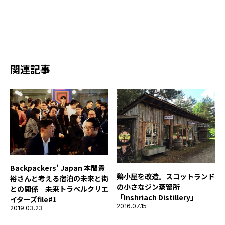
関連記事
Backpackers’ Japan 本間貴
鶏小屋を改造。スコットランド
裕さんと考える宿泊の未来と街
の小さなジン蒸留所
との関係｜未来トラベルクリエ
「Inshriach Distillery」
イターズfile#1
2016.07.15
2019.03.23