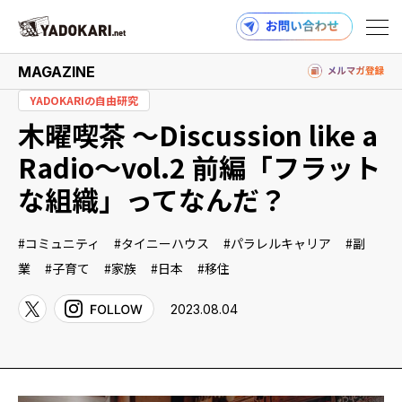
MAGAZINE
YADOKARIの自由研究
木曜喫茶 〜Discussion like a
商品検索
読みもの検索
Radio〜vol.2 前編「フラット
な組織」ってなんだ？
PRODUCTS
コミュニティ
タイニーハウス
パラレルキャリア
副
業
子育て
家族
日本
移住
2023.08.04
MAGAZINE